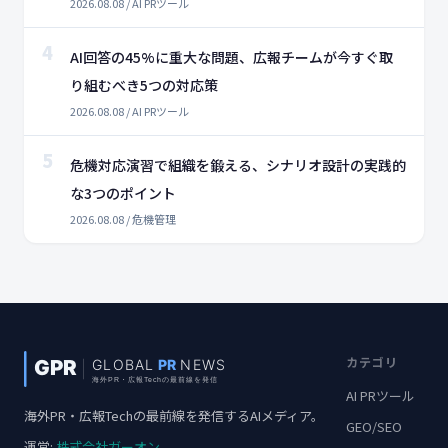
2026.08.08 / AI PRツール
4
AI回答の45%に重大な問題、広報チームが今すぐ取
り組むべき5つの対応策
2026.08.08 / AI PRツール
5
危機対応演習で組織を鍛える、シナリオ設計の実践的
な3つのポイント
2026.08.08 / 危機管理
カテゴリ
AI PRツール
海外PR・広報Techの最前線を発信するAIメディア。
GEO/SEO
運営:
株式会社ガーオン