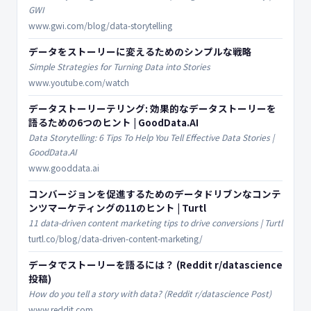
GWI
www.gwi.com/blog/data-storytelling
データをストーリーに変えるためのシンプルな戦略
Simple Strategies for Turning Data into Stories
www.youtube.com/watch
データストーリーテリング: 効果的なデータストーリーを
語るための6つのヒント | GoodData.AI
Data Storytelling: 6 Tips To Help You Tell Effective Data Stories |
GoodData.AI
www.gooddata.ai
コンバージョンを促進するためのデータドリブンなコンテ
ンツマーケティングの11のヒント | Turtl
11 data-driven content marketing tips to drive conversions | Turtl
turtl.co/blog/data-driven-content-marketing/
データでストーリーを語るには？ (Reddit r/datascience
投稿)
How do you tell a story with data? (Reddit r/datascience Post)
www.reddit.com