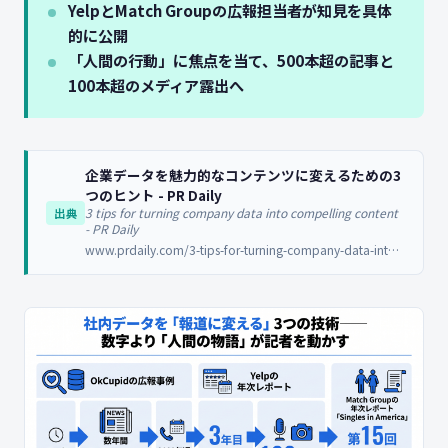
YelpとMatch Groupの広報担当者が知見を具体
的に公開
「人間の行動」に焦点を当て、500本超の記事と
100本超のメディア露出へ
企業データを魅力的なコンテンツに変えるための3
つのヒント - PR Daily
3 tips for turning company data into compelling content
出典
- PR Daily
www.prdaily.com/3-tips-for-turning-company-data-into-compelling-content/