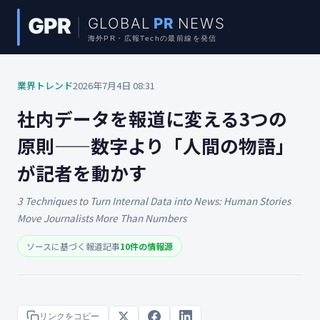
業界トレンド
2026年7月4日 08:31
社内データを報道に変える3つの
原則——数字より「人間の物語」
が記者を動かす
3 Techniques to Turn Internal Data into News: Human Stories
Move Journalists More Than Numbers
ソースに基づく報道記事
10件の情報源
リンクをコピー