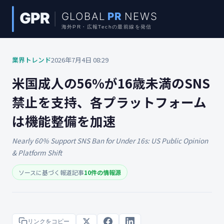
業界トレンド
2026年7月4日 08:29
米国成人の56%が16歳未満のSNS
禁止を支持、各プラットフォーム
は機能整備を加速
Nearly 60% Support SNS Ban for Under 16s: US Public Opinion
& Platform Shift
ソースに基づく報道記事
10件の情報源
リンクをコピー