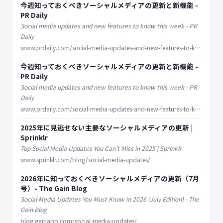
今週知っておくべきソーシャルメディアの更新と新機能 -
PR Daily
Social media updates and new features to know this week - PR
Daily
www.prdaily.com/social-media-updates-and-new-features-to-know-this-week-42/
今週知っておくべきソーシャルメディアの更新と新機能 -
PR Daily
Social media updates and new features to know this week - PR
Daily
www.prdaily.com/social-media-updates-and-new-features-to-know-this-week-45/
2025年に見逃せない主要なソーシャルメディアの更新 |
Sprinklr
Top Social Media Updates You Can’t Miss in 2025 | Sprinklr
www.sprinklr.com/blog/social-media-updates/
2026年に知っておくべきソーシャルメディアの更新（7月
号）- The Gain Blog
Social Media Updates You Must Know in 2026 (July Edition) - The
Gain Blog
blog.gainapp.com/social-media-updates/