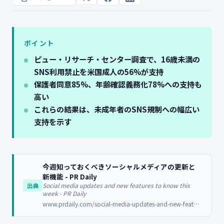
ポイント
ピュー・リサーチ・センター調査で、16歳未満の
SNS利用禁止を米国成人の56%が支持
保護者同意85%、年齢確認義務化78%への支持も
高い
これらの結果は、未成年者のSNS規制への幅広い
支持を示す
今週知っておくべきソーシャルメディアの更新と
新機能 - PR Daily
Social media updates and new features to know this
出典
week - PR Daily
www.prdaily.com/social-media-updates-and-new-features-to-know-this-week-48/