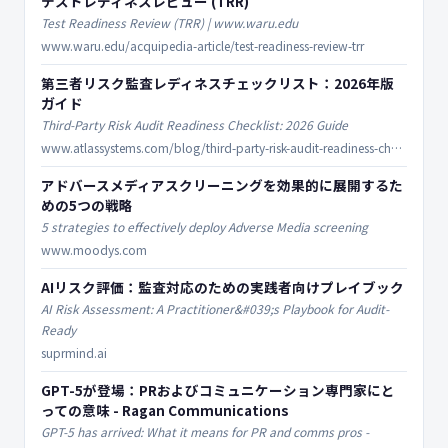
テストレディネスレビュー (TRR)
Test Readiness Review (TRR) | www.waru.edu
www.waru.edu/acquipedia-article/test-readiness-review-trr
第三者リスク監査レディネスチェックリスト：2026年版
ガイド
Third-Party Risk Audit Readiness Checklist: 2026 Guide
www.atlassystems.com/blog/third-party-risk-audit-readiness-checklist
アドバースメディアスクリーニングを効果的に展開するた
めの5つの戦略
5 strategies to effectively deploy Adverse Media screening
www.moodys.com
AIリスク評価：監査対応のための実践者向けプレイブック
AI Risk Assessment: A Practitioner&#039;s Playbook for Audit-
Ready
suprmind.ai
GPT-5が登場：PRおよびコミュニケーション専門家にと
っての意味 - Ragan Communications
GPT-5 has arrived: What it means for PR and comms pros -