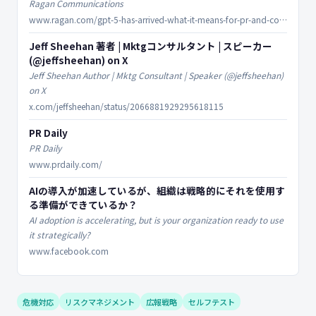
Ragan Communications
www.ragan.com/gpt-5-has-arrived-what-it-means-for-pr-and-comms-pros/
Jeff Sheehan 著者 | Mktgコンサルタント | スピーカー
(@jeffsheehan) on X
Jeff Sheehan Author | Mktg Consultant | Speaker (@jeffsheehan)
on X
x.com/jeffsheehan/status/2066881929295618115
PR Daily
PR Daily
www.prdaily.com/
AIの導入が加速しているが、組織は戦略的にそれを使用す
る準備ができているか？
AI adoption is accelerating, but is your organization ready to use
it strategically?
www.facebook.com
危機対応
リスクマネジメント
広報戦略
セルフテスト