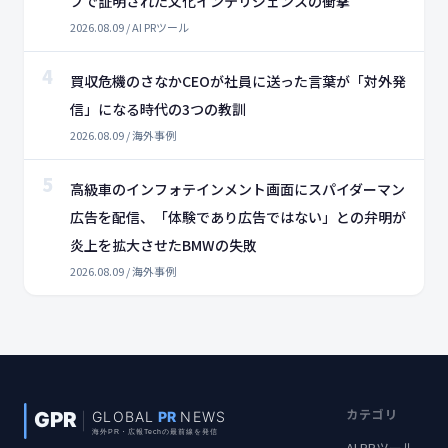
プで証明された文化インテリジェンスの衝撃
2026.08.09 / AI PRツール
4
買収危機のさなかCEOが社員に送った言葉が「対外発
信」になる時代の3つの教訓
2026.08.09 / 海外事例
5
高級車のインフォテインメント画面にスパイダーマン
広告を配信、「体験であり広告ではない」との弁明が
炎上を拡大させたBMWの失敗
2026.08.09 / 海外事例
カテゴリ
AI PRツール