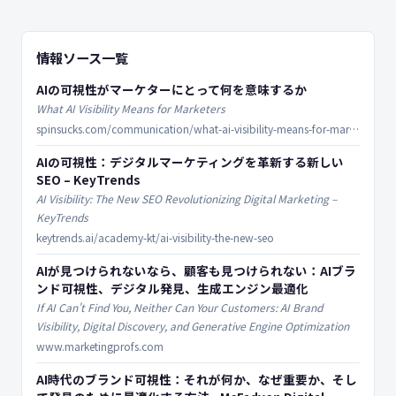
情報ソース一覧
AIの可視性がマーケターにとって何を意味するか
What AI Visibility Means for Marketers
spinsucks.com/communication/what-ai-visibility-means-for-marketers/
AIの可視性：デジタルマーケティングを革新する新しい
SEO – KeyTrends
AI Visibility: The New SEO Revolutionizing Digital Marketing –
KeyTrends
keytrends.ai/academy-kt/ai-visibility-the-new-seo
AIが見つけられないなら、顧客も見つけられない：AIブラ
ンド可視性、デジタル発見、生成エンジン最適化
If AI Can't Find You, Neither Can Your Customers: AI Brand
Visibility, Digital Discovery, and Generative Engine Optimization
www.marketingprofs.com
AI時代のブランド可視性：それが何か、なぜ重要か、そし