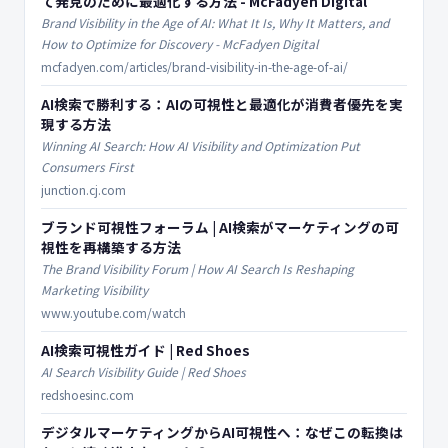
て発見のために最適化する方法 - McFadyen Digital
Brand Visibility in the Age of AI: What It Is, Why It Matters, and
How to Optimize for Discovery - McFadyen Digital
mcfadyen.com/articles/brand-visibility-in-the-age-of-ai/
AI検索で勝利する：AIの可視性と最適化が消費者優先を実
現する方法
Winning AI Search: How AI Visibility and Optimization Put
Consumers First
junction.cj.com
ブランド可視性フォーラム | AI検索がマーケティングの可
視性を再構築する方法
The Brand Visibility Forum | How AI Search Is Reshaping
Marketing Visibility
www.youtube.com/watch
AI検索可視性ガイド | Red Shoes
AI Search Visibility Guide | Red Shoes
redshoesinc.com
デジタルマーケティングからAI可視性へ：なぜこの転換は