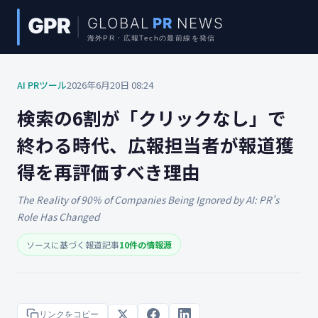
AI PRツール
2026年6月20日 08:24
検索の6割が「クリックなし」で
終わる時代、広報担当者が報道獲
得を再評価すべき理由
The Reality of 90% of Companies Being Ignored by AI: PR's
Role Has Changed
ソースに基づく報道記事
10件の情報源
リンクをコピー