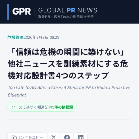
危機管理
2026年7月3日 08:29
「信頼は危機の瞬間に築けない」
他社ニュースを訓練素材にする危
機対応設計書4つのステップ
Too Late to Act After a Crisis: 4 Steps for PR to Build a Proactive
Blueprint
ソースに基づく報道記事
9件の情報源
リンクをコピー