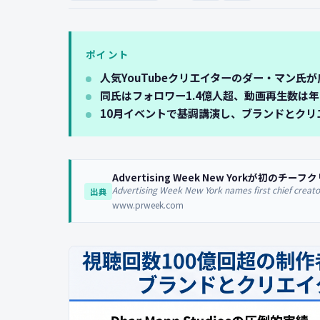
ポイント
人気YouTubeクリエイターのダー・マン
同氏はフォロワー1.4億人超、動画再生数は年
10月イベントで基調講演し、ブランドとクリ
Advertising Week New Yorkが初
Advertising Week New York names first chief creator
出典
www.prweek.com