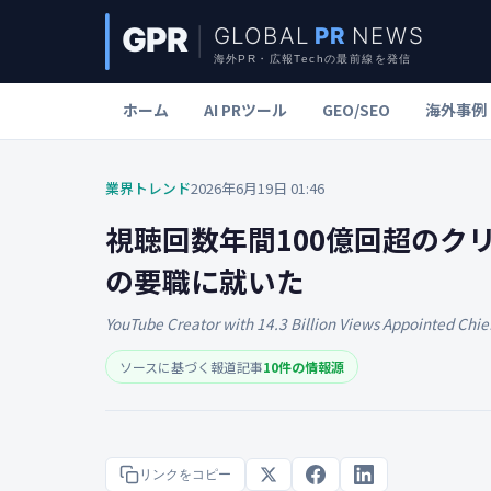
ホーム
AI PRツール
GEO/SEO
海外事例
業界トレンド
2026年6月19日 01:46
視聴回数年間100億回超のク
の要職に就いた
YouTube Creator with 14.3 Billion Views Appointed Chief
ソースに基づく報道記事
10件の情報源
リンクをコピー