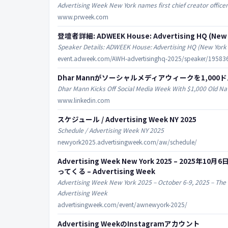
Advertising Week New York names first chief creator officer
www.prweek.com
登壇者詳細: ADWEEK House: Advertising HQ (New Y
Speaker Details: ADWEEK House: Advertising HQ (New York
event.adweek.com/AWH-advertisinghq-2025/speaker/1958
Dhar Mannがソーシャルメディアウィークを1,000
Dhar Mann Kicks Off Social Media Week With $1,000 Old N
www.linkedin.com
スケジュール / Advertising Week NY 2025
Schedule / Advertising Week NY 2025
newyork2025.advertisingweek.com/aw/schedule/
Advertising Week New York 2025 – 
ってくる – Advertising Week
Advertising Week New York 2025 – October 6-9, 2025 – The 
Advertising Week
advertisingweek.com/event/awnewyork-2025/
Advertising WeekのInstagramアカウント