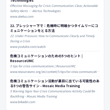
Technologies
Effective Messaging for Crisis Communication: Clear, Actionable
Safety Alerts — Alertus Technologies
www.alertus.com
22. プレッシャー下で：危機時に明確かつタイムリーにコ
ミュニケーションをとる方法
22. Under Pressure: How to Communicate Clearly and Timely
During a Crisis
www.youtube.com/watch
危機コミュニケーションのための5つのヒント |
ResourceUMC
5 tips for crisis communications | ResourceUMC
www.resourceumc.org/en/content/5-tips-for-crisis-communications
危機コミュニケーション活動が裏目に出ている可能性のあ
る5つの警告サイン - Mosaic Media Training
5 Warning Signs Your Crisis Communications Activity Could Be
Backfiring - Mosaic Media Training
www.linkedin.com