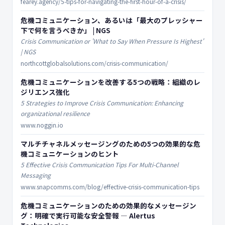
fearey.agency/5-tips-for-navigating-the-first-hour-of-a-crisis/
危機コミュニケーション、あるいは「最大のプレッシャー
下で何を言うべきか」 | NGS
Crisis Communication or 'What to Say When Pressure Is Highest'
| NGS
northcottglobalsolutions.com/crisis-communication/
危機コミュニケーションを改善する5つの戦略：組織のレ
ジリエンス強化
5 Strategies to Improve Crisis Communication: Enhancing
organizational resilience
www.noggin.io
マルチチャネルメッセージングのための5つの効果的な危
機コミュニケーションのヒント
5 Effective Crisis Communication Tips For Multi-Channel
Messaging
www.snapcomms.com/blog/effective-crisis-communication-tips
危機コミュニケーションのための効果的なメッセージン
グ：明確で実行可能な安全警報 — Alertus