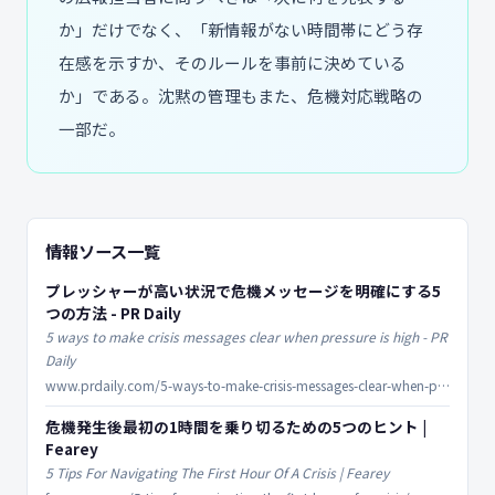
か」だけでなく、「新情報がない時間帯にどう存
在感を示すか、そのルールを事前に決めている
か」である。沈黙の管理もまた、危機対応戦略の
一部だ。
情報ソース一覧
プレッシャーが高い状況で危機メッセージを明確にする5
つの方法 - PR Daily
5 ways to make crisis messages clear when pressure is high - PR
Daily
www.prdaily.com/5-ways-to-make-crisis-messages-clear-when-pressure-is-high/
危機発生後最初の1時間を乗り切るための5つのヒント |
Fearey
5 Tips For Navigating The First Hour Of A Crisis | Fearey