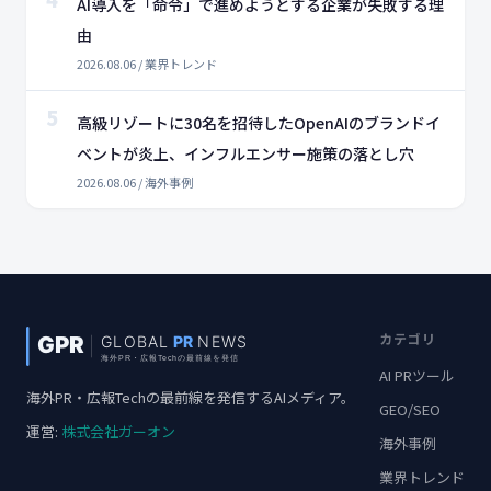
AI導入を「命令」で進めようとする企業が失敗する理
由
2026.08.06 / 業界トレンド
5
高級リゾートに30名を招待したOpenAIのブランドイ
ベントが炎上、インフルエンサー施策の落とし穴
2026.08.06 / 海外事例
カテゴリ
AI PRツール
海外PR・広報Techの最前線を発信するAIメディア。
GEO/SEO
運営:
株式会社ガーオン
海外事例
業界トレンド