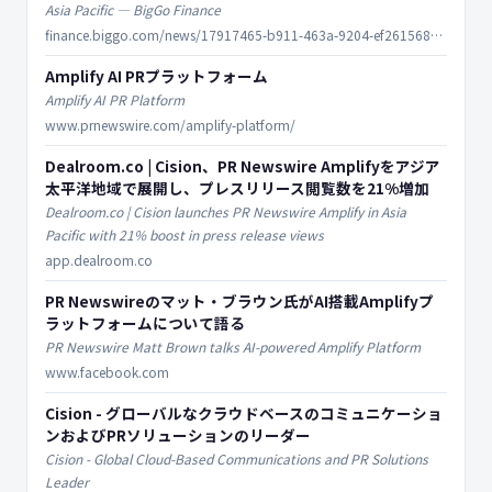
Asia Pacific — BigGo Finance
finance.biggo.com/news/17917465-b911-463a-9204-ef261568e635
Amplify AI PRプラットフォーム
Amplify AI PR Platform
www.prnewswire.com/amplify-platform/
Dealroom.co | Cision、PR Newswire Amplifyをアジア
太平洋地域で展開し、プレスリリース閲覧数を21%増加
Dealroom.co | Cision launches PR Newswire Amplify in Asia
Pacific with 21% boost in press release views
app.dealroom.co
PR Newswireのマット・ブラウン氏がAI搭載Amplifyプ
ラットフォームについて語る
PR Newswire Matt Brown talks AI-powered Amplify Platform
www.facebook.com
Cision - グローバルなクラウドベースのコミュニケーショ
ンおよびPRソリューションのリーダー
Cision - Global Cloud-Based Communications and PR Solutions
Leader