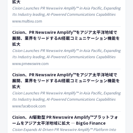
拡大
Cision Launches PR Newswire Amplify™ in Asia Pacific, Expanding
Its Industry leading, AI-Powered Communications Capabilities
www.multivu.com
Cision、PR Newswire Amplify™をアジア太平洋地域で
展開、業界をリードするAI搭載コミュニケーション機能を
拡大
Cision Launches PR Newswire Amplify™ in Asia Pacific, Expanding
Its Industry leading, AI-Powered Communications Capabilities
www.prnewswire.com
Cision、PR Newswire Amplify™をアジア太平洋地域で
展開、業界をリードするAI搭載コミュニケーション機能を
拡大
Cision Launches PR Newswire Amplify™ in Asia Pacific, Expanding
Its Industry leading, AI-Powered Communications Capabilities
www.facebook.com
Cision、AI駆動型 PR Newswire Amplify™プラットフォ
ームをアジア太平洋地域に拡大 — BigGo Finance
Cision Expands AI-Driven PR Newswire Amplify™ Platform Into