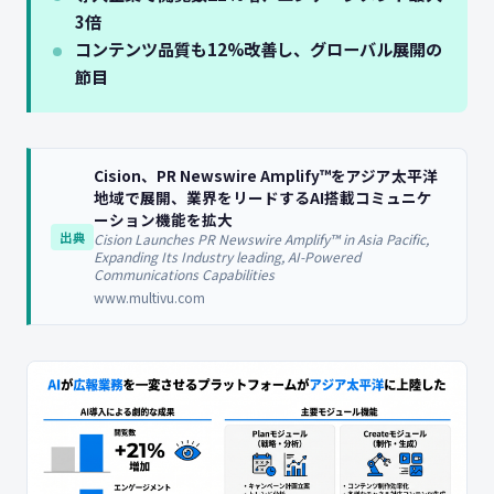
3倍
コンテンツ品質も12%改善し、グローバル展開の
節目
Cision、PR Newswire Amplify™をアジア太平洋
地域で展開、業界をリードするAI搭載コミュニケ
ーション機能を拡大
出典
Cision Launches PR Newswire Amplify™ in Asia Pacific,
Expanding Its Industry leading, AI-Powered
Communications Capabilities
www.multivu.com