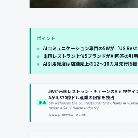
ポイント
AIコミュニケーション専門の5Wが「US Restaurants
米国レストラン上位5ブランドがAI回答の引
AI引用頻度は店舗売上の12〜18カ月先行指
5Wが米国レストラン・チェーンのAI可視性インデックス2
Aが4,370億ドル産業の回答を独占
5W Releases the US Restaurants & Chains AI Visibil
出典
Inside a $437 Billion Industry
www.prnewswire.com